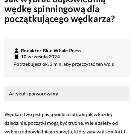
wędkę spinningową dla
początkującego wędkarza?
Redaktor Blue Whale Press
10 września 2024
Potrzebujesz ok. 3 min. aby przeczytać ten wpis
Artykuł sponsorowany
Wędkarstwo jest pasją wielu osób, ale jak w każdej
dziedzinie, początki mogą być trudne. Wiele zależy od
wyboru odpowiedniego sprzętu, który zapewni komfort i