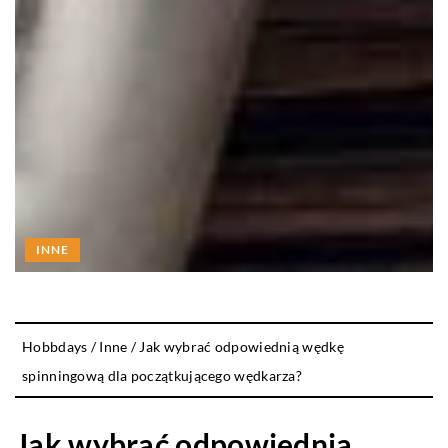
INNE
Hobbdays
/
Inne
/
Jak wybrać odpowiednią wędkę
spinningową dla początkującego wędkarza?
Jak wybrać odpowiednią