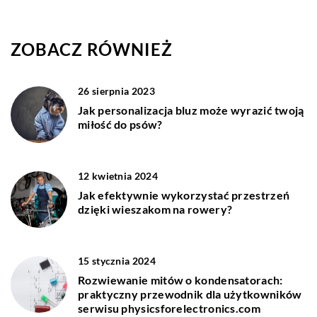
ZOBACZ RÓWNIEŻ
26 sierpnia 2023
Jak personalizacja bluz może wyrazić twoją
miłość do psów?
12 kwietnia 2024
Jak efektywnie wykorzystać przestrzeń
dzięki wieszakom na rowery?
15 stycznia 2024
Rozwiewanie mitów o kondensatorach:
praktyczny przewodnik dla użytkowników
serwisu physicsforelectronics.com