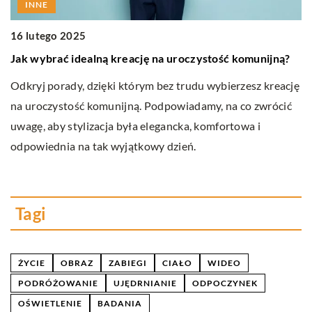
INNE
16 lutego 2025
Jak wybrać idealną kreację na uroczystość komunijną?
15
J
Odkryj porady, dzięki którym bez trudu wybierzesz kreację
na uroczystość komunijną. Podpowiadamy, na co zwrócić
Ro
uwagę, aby stylizacja była elegancka, komfortowa i
za
i
odpowiednia na tak wyjątkowy dzień.
wi
Tagi
ŻYCIE
OBRAZ
ZABIEGI
CIAŁO
WIDEO
PODRÓŻOWANIE
UJĘDRNIANIE
ODPOCZYNEK
OŚWIETLENIE
BADANIA