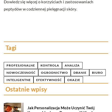
Dowiedz się więcej o korzyściach i zastosowaniach
peptydów w codziennej pielęgnacji skóry.
Za
na
pr
n
Tagi
PROFESJONALNE
KONTROLA
ANALIZA
NOWOCZESNOŚĆ
OGRODNICTWO
DBANIE
BIURO
INTELIGENTNE
EFEKTYWNOŚĆ
OKAZJE
Ostatnie wpisy
Jak Personalizacja Może Uczynić Twój