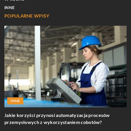
INNE
POPULARNE WPISY
INNE
Jakie korzyści przynosi automatyzacja procesów
J
przemysłowych z wykorzystaniem cobotów?
k